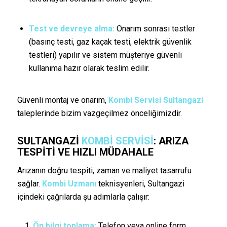
Test ve devreye alma:
Onarım sonrası testler
(basınç testi, gaz kaçak testi, elektrik güvenlik
testleri) yapılır ve sistem müşteriye güvenli
kullanıma hazır olarak teslim edilir.
Güvenli montaj ve onarım,
Kombi Servisi Sultangazi
taleplerinde bizim vazgeçilmez önceliğimizdir.
SULTANGAZI
KOMBI SERVISI
: ARIZA
TESPITI VE HIZLI MÜDAHALE
Arızanın doğru tespiti, zaman ve maliyet tasarrufu
sağlar.
Kombi Uzmanı
teknisyenleri, Sultangazi
içindeki çağrılarda şu adımlarla çalışır:
Ön bilgi toplama:
Telefon veya online form