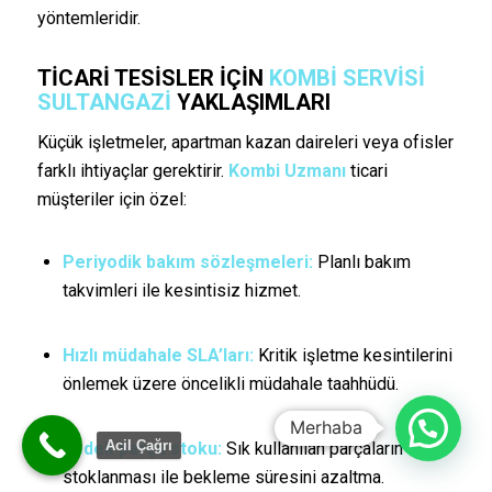
yöntemleridir.
TICARI TESISLER IÇIN
KOMBI SERVISI
SULTANGAZI
YAKLAŞIMLARI
Küçük işletmeler, apartman kazan daireleri veya ofisler
farklı ihtiyaçlar gerektirir.
Kombi Uzmanı
ticari
müşteriler için özel:
Periyodik bakım sözleşmeleri:
Planlı bakım
takvimleri ile kesintisiz hizmet.
Hızlı müdahale SLA’ları:
Kritik işletme kesintilerini
önlemek üzere öncelikli müdahale taahhüdü.
Merhaba
Acil Çağrı
Yedek parça stoku:
Sık kullanılan parçaların
stoklanması ile bekleme süresini azaltma.