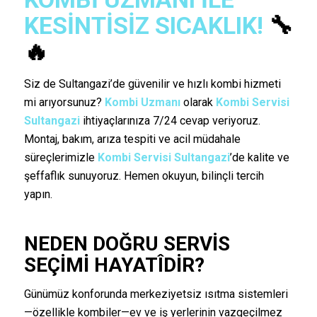
KESINTISIZ SICAKLIK!
🔧
🔥
Siz de Sultangazi’de güvenilir ve hızlı kombi hizmeti
mi arıyorsunuz?
Kombi Uzmanı
olarak
Kombi Servisi
Sultangazi
ihtiyaçlarınıza 7/24 cevap veriyoruz.
Montaj, bakım, arıza tespiti ve acil müdahale
süreçlerimizle
Kombi Servisi Sultangazi
’de kalite ve
şeffaflık sunuyoruz. Hemen okuyun, bilinçli tercih
yapın.
NEDEN DOĞRU SERVIS
SEÇIMI HAYATÎDIR?
Günümüz konforunda merkeziyetsiz ısıtma sistemleri
—özellikle kombiler—ev ve iş yerlerinin vazgeçilmez